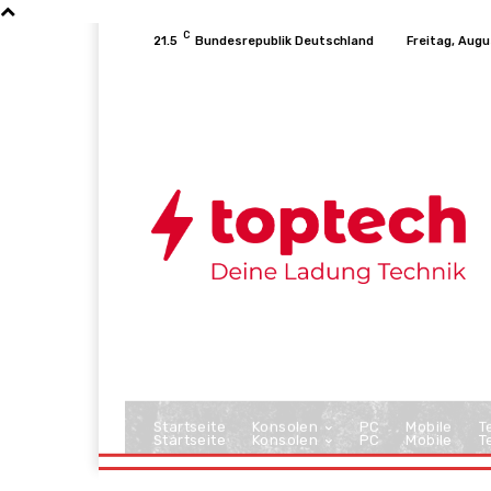
C
21.5
Bundesrepublik Deutschland
Freitag, Augu
Startseite
Konsolen
PC
Mobile
T
Startseite
Konsolen
PC
Mobile
T