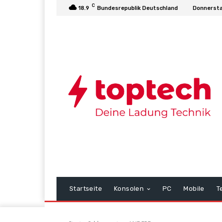
C
18.9
Bundesrepublik Deutschland
Donnersta
Startseite
Konsolen
PC
Mobile
T