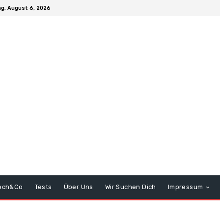
g, August 6, 2026
ech&Co
Tests
Über Uns
Wir Suchen Dich
Impressum