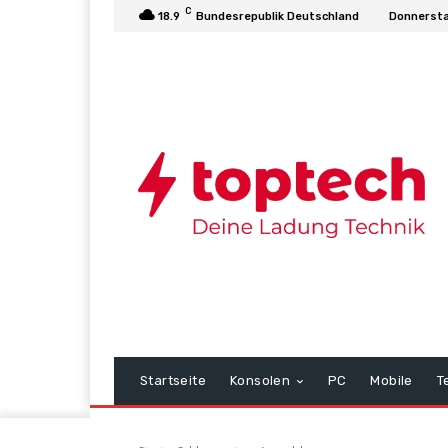
C
18.9
Bundesrepublik Deutschland
Donnersta
Startseite
Konsolen
PC
Mobile
T