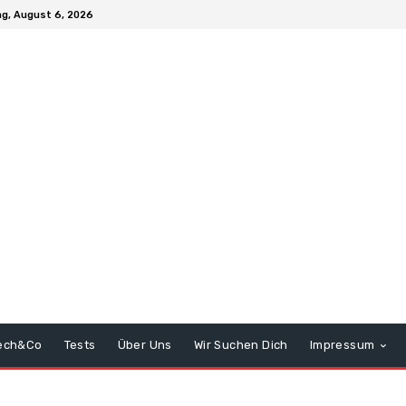
g, August 6, 2026
ech&Co
Tests
Über Uns
Wir Suchen Dich
Impressum