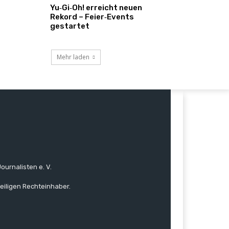
Yu‑Gi‑Oh! erreicht neuen
Rekord – Feier‑Events
gestartet
Mehr laden
ournalisten e. V.
eiligen Rechteinhaber.