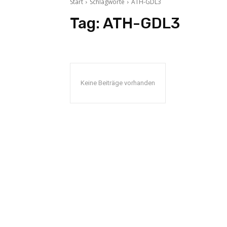
Start
Schlagworte
ATH-GDL3
Tag:
ATH-GDL3
Keine Beiträge vorhanden