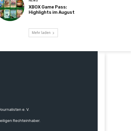
NEWS
XBOX Game Pass:
Highlights im August
Mehr laden
ournalisten e. V.
eiligen Rechteinhaber.