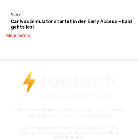
NEWS
Car Was Simulator startet in den Early Access – bald
gehts los!
Mehr laden
Wir sind Pressemitglied im Deutschen Foto-, Print-, Internet-,
Marketing-, Radio- und TV-Journalisten e. V.
Alle eingetragenen Marken und urheberrechtlich
geschützten Elemente sind Eigentum der jeweiligen
Rechteinhaber.