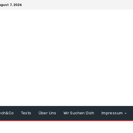
ugust 7, 2026
ech&Co
Tests
Über Uns
Wir Suchen Dich
Impressum