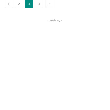
2
3
4
- Werbung -