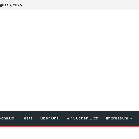
ugust 7, 2026
ech&Co
Tests
Über Uns
Wir Suchen Dich
Impressum