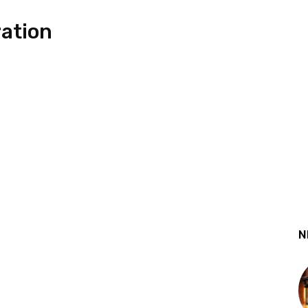
ation
N