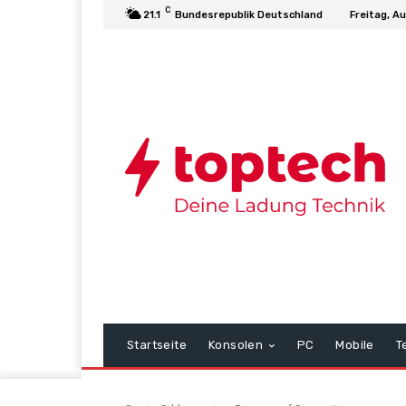
C
21.1
Bundesrepublik Deutschland
Freitag, A
Startseite
Konsolen
PC
Mobile
T