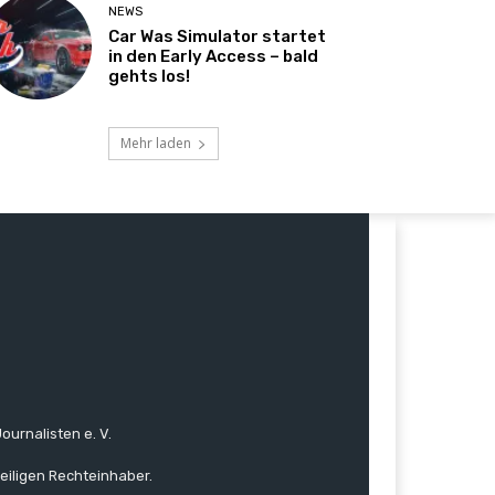
NEWS
Car Was Simulator startet
in den Early Access – bald
gehts los!
Mehr laden
ournalisten e. V.
eiligen Rechteinhaber.