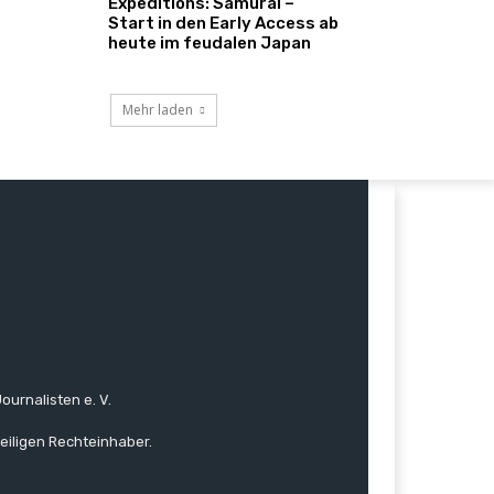
Expeditions: Samurai –
Start in den Early Access ab
heute im feudalen Japan
Mehr laden
ournalisten e. V.
eiligen Rechteinhaber.