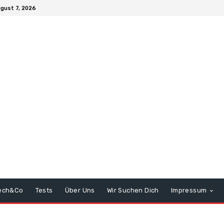
ugust 7, 2026
ech&Co
Tests
Über Uns
Wir Suchen Dich
Impressum