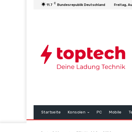
C
11.7
Bundesrepublik Deutschland
Freitag, A
Startseite
Konsolen
PC
Mobile
T