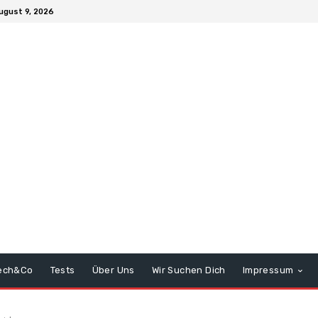
ugust 9, 2026
ech&Co
Tests
Über Uns
Wir Suchen Dich
Impressum