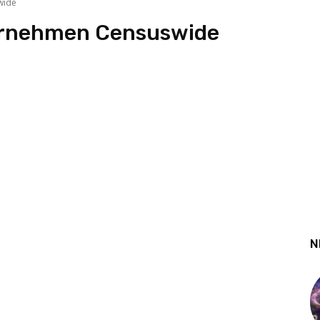
wide
rnehmen Censuswide
N