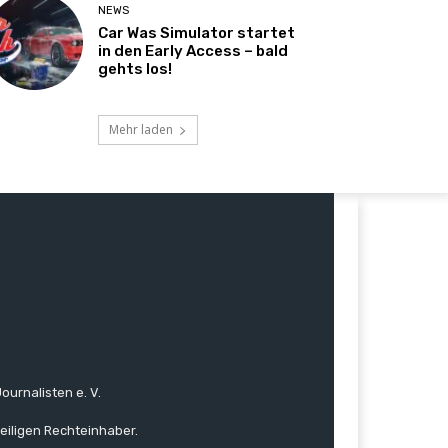
NEWS
Car Was Simulator startet
in den Early Access – bald
gehts los!
Mehr laden
ournalisten e. V.
eiligen Rechteinhaber.