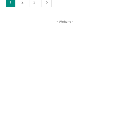
1
2
3
- Werbung -