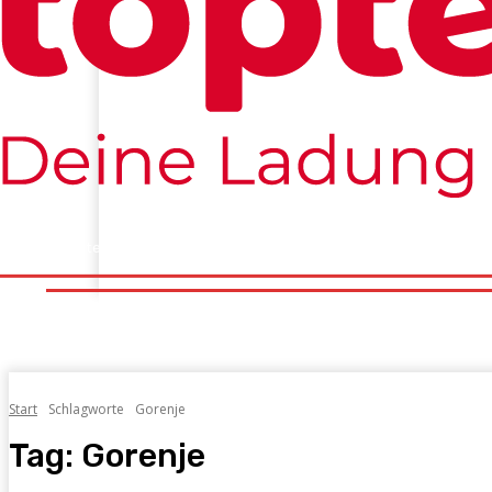
Startseite
Konsolen
PC
Mobile
Tech&Co
Tests
Startseite
Konsolen
PC
Mobile
Tech&C
Start
Schlagworte
Gorenje
Tag:
Gorenje