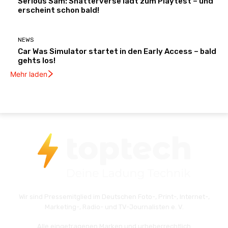
Serious Sam: Shatterverse lädt zum Playtest – und
erscheint schon bald!
NEWS
Car Was Simulator startet in den Early Access – bald
gehts los!
Mehr laden
Wir sind Pressemitglied im Deutschen Foto-, Print-, Internet-,
Marketing-, Radio- und TV-Journalisten e. V.
Alle eingetragenen Marken und urheberrechtlich