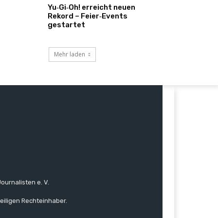
Yu‑Gi‑Oh! erreicht neuen
Rekord – Feier‑Events
gestartet
Mehr laden
ournalisten e. V.
eiligen Rechteinhaber.