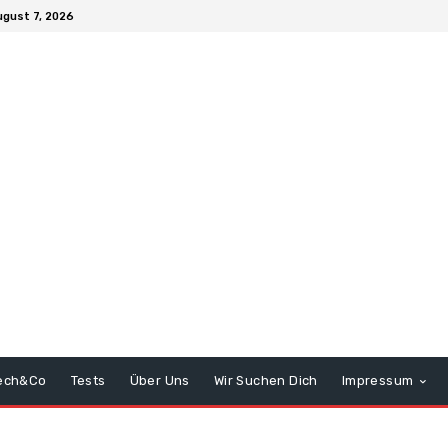
ugust 7, 2026
ech&Co
Tests
Über Uns
Wir Suchen Dich
Impressum