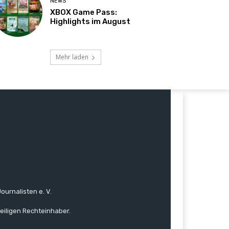
NEWS
XBOX Game Pass:
Highlights im August
Mehr laden
ournalisten e. V.
eiligen Rechteinhaber.