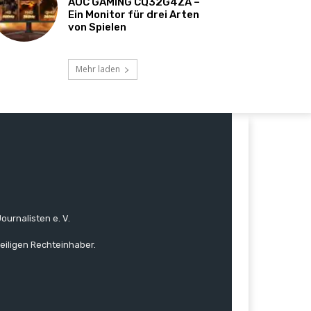
AOC GAMING CQ32G4ZA –
Ein Monitor für drei Arten
von Spielen
Mehr laden
ournalisten e. V.
eiligen Rechteinhaber.