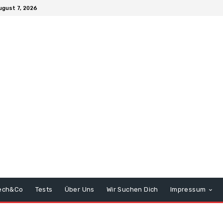
ugust 7, 2026
ech&Co
Tests
Über Uns
Wir Suchen Dich
Impressum