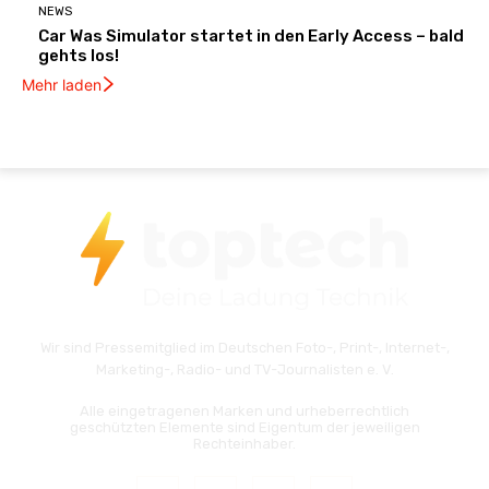
NEWS
Car Was Simulator startet in den Early Access – bald
gehts los!
Mehr laden
Wir sind Pressemitglied im Deutschen Foto-, Print-, Internet-,
Marketing-, Radio- und TV-Journalisten e. V.
Alle eingetragenen Marken und urheberrechtlich
geschützten Elemente sind Eigentum der jeweiligen
Rechteinhaber.