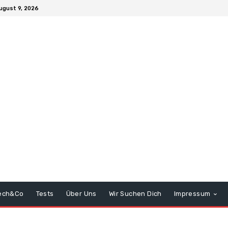
ugust 9, 2026
ech&Co
Tests
Über Uns
Wir Suchen Dich
Impressum