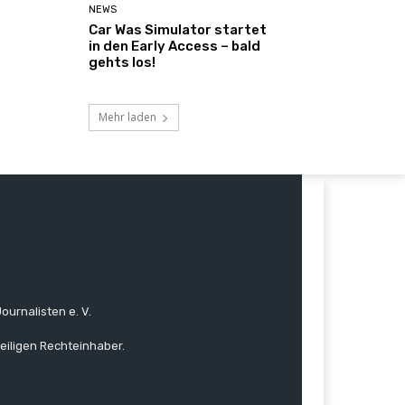
NEWS
Car Was Simulator startet
in den Early Access – bald
gehts los!
Mehr laden
ournalisten e. V.
eiligen Rechteinhaber.