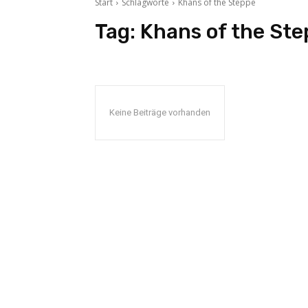
Start
Schlagworte
Khans of the Steppe
Tag:
Khans of the St
Keine Beiträge vorhanden