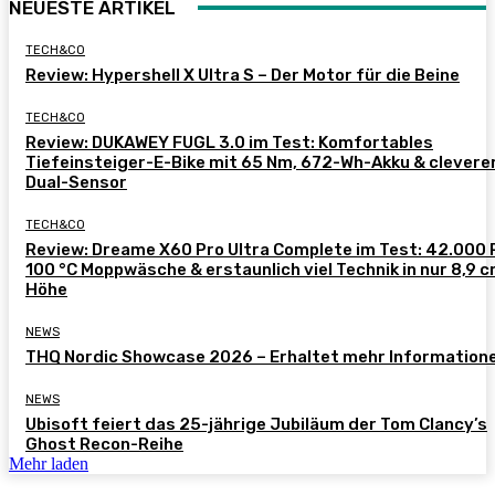
NEUESTE ARTIKEL
TECH&CO
Review: Hypershell X Ultra S – Der Motor für die Beine
TECH&CO
Review: DUKAWEY FUGL 3.0 im Test: Komfortables
Tiefeinsteiger-E-Bike mit 65 Nm, 672-Wh-Akku & clever
Dual-Sensor
TECH&CO
Review: Dreame X60 Pro Ultra Complete im Test: 42.000 
100 °C Moppwäsche & erstaunlich viel Technik in nur 8,9 
Höhe
NEWS
THQ Nordic Showcase 2026 – Erhaltet mehr Information
NEWS
Ubisoft feiert das 25-jährige Jubiläum der Tom Clancy’s
Ghost Recon-Reihe
Mehr laden