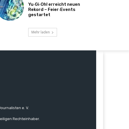
Yu‑Gi‑Oh! erreicht neuen
Rekord – Feier‑Events
gestartet
Mehr laden
ournalisten e. V.
eiligen Rechteinhaber.