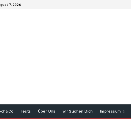
ugust 7, 2026
ech&Co
Tests
Über Uns
Wir Suchen Dich
Impressum