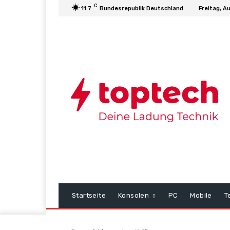
C
11.7
Bundesrepublik Deutschland
Freitag, A
Startseite
Konsolen
PC
Mobile
T