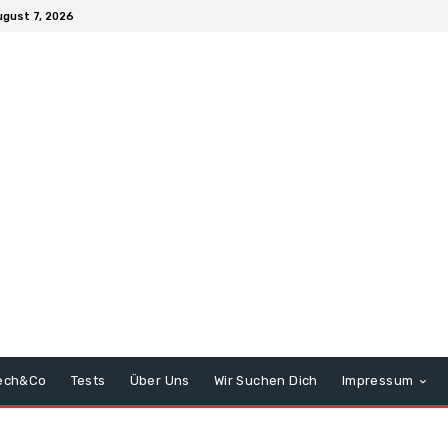
ugust 7, 2026
ech&Co
Tests
Über Uns
Wir Suchen Dich
Impressum