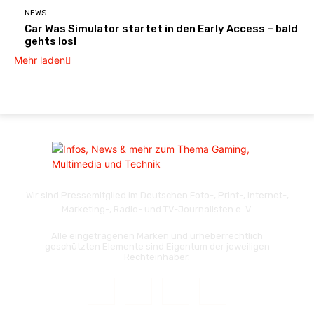
NEWS
Car Was Simulator startet in den Early Access – bald
gehts los!
Mehr laden
Wir sind Pressemitglied im Deutschen Foto-, Print-, Internet-,
Marketing-, Radio- und TV-Journalisten e. V.
Alle eingetragenen Marken und urheberrechtlich
geschützten Elemente sind Eigentum der jeweiligen
Rechteinhaber.