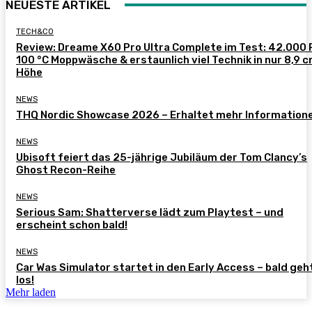
NEUESTE ARTIKEL
TECH&CO
Review: Dreame X60 Pro Ultra Complete im Test: 42.000 
100 °C Moppwäsche & erstaunlich viel Technik in nur 8,9 
Höhe
NEWS
THQ Nordic Showcase 2026 – Erhaltet mehr Information
NEWS
Ubisoft feiert das 25-jährige Jubiläum der Tom Clancy’s
Ghost Recon-Reihe
NEWS
Serious Sam: Shatterverse lädt zum Playtest – und
erscheint schon bald!
NEWS
Car Was Simulator startet in den Early Access – bald geh
los!
Mehr laden