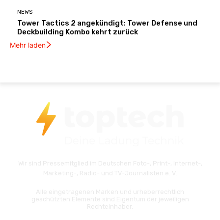
NEWS
Tower Tactics 2 angekündigt: Tower Defense und
Deckbuilding Kombo kehrt zurück
Mehr laden
Wir sind Pressemitglied im Deutschen Foto-, Print-, Internet-,
Marketing-, Radio- und TV-Journalisten e. V.
Alle eingetragenen Marken und urheberrechtlich
geschützten Elemente sind Eigentum der jeweiligen
Rechteinhaber.