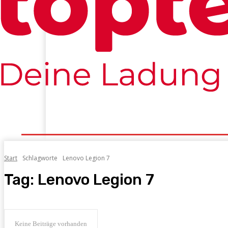
Startseite
Konsolen
PC
Mobile
Tech&C
Start
Schlagworte
Lenovo Legion 7
Tag:
Lenovo Legion 7
Keine Beiträge vorhanden