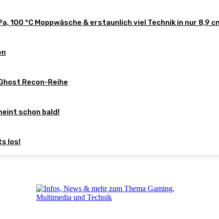
a, 100 °C Moppwäsche & erstaunlich viel Technik in nur 8,9 
en
 Ghost Recon-Reihe
eint schon bald!
s los!