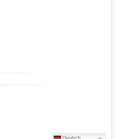
ournalisten e. V.
eiligen Rechteinhaber.
Deutsch