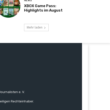
NEWS
XBOX Game Pass:
Highlights im August
Mehr laden
ournalisten e. V.
eiligen Rechteinhaber.