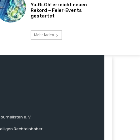
Yu‑Gi‑Oh! erreicht neuen
Rekord – Feier‑Events
gestartet
Mehr laden
ournalisten e. V.
eiligen Rechteinhaber.