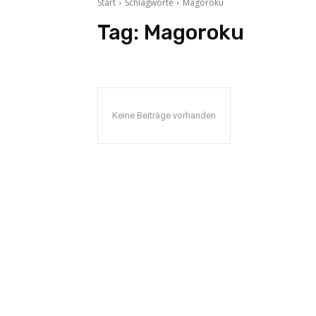
Start
Schlagworte
Magoroku
Tag:
Magoroku
Keine Beiträge vorhanden