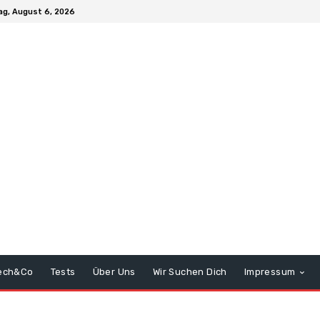
g, August 6, 2026
ech&Co
Tests
Über Uns
Wir Suchen Dich
Impressum