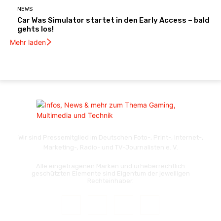
NEWS
Car Was Simulator startet in den Early Access – bald
gehts los!
Mehr laden
Wir sind Pressemitglied im Deutschen Foto-, Print-, Internet-,
Marketing-, Radio- und TV-Journalisten e. V.
Alle eingetragenen Marken und urheberrechtlich
geschützten Elemente sind Eigentum der jeweiligen
Rechteinhaber.