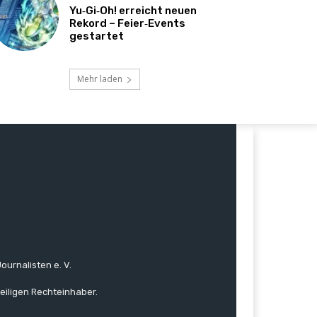
Yu‑Gi‑Oh! erreicht neuen
Rekord – Feier‑Events
gestartet
Mehr laden
ournalisten e. V.
eiligen Rechteinhaber.