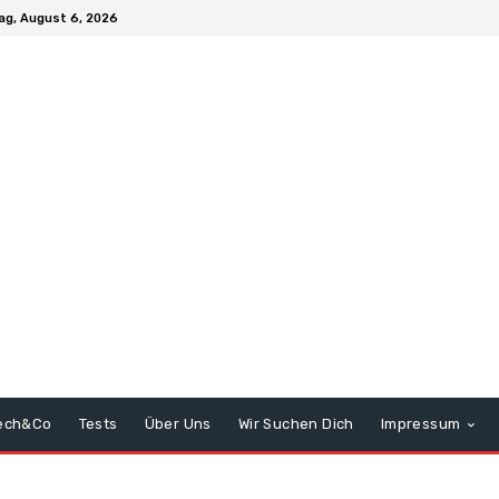
ag, August 6, 2026
ech&Co
Tests
Über Uns
Wir Suchen Dich
Impressum