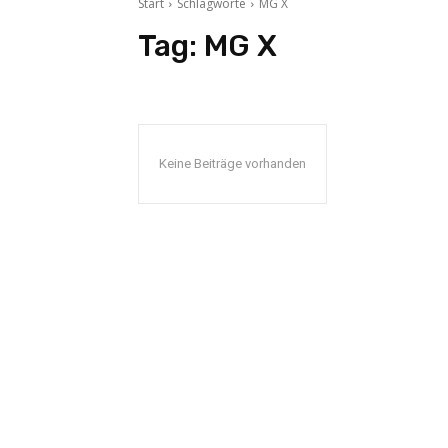
Start
Schlagworte
MG X
Tag:
MG X
Keine Beiträge vorhanden