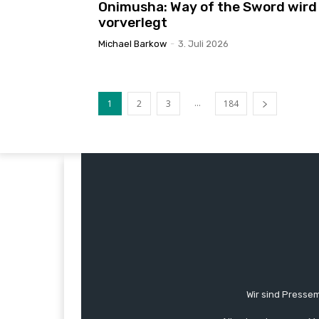
Onimusha: Way of the Sword wird
vorverlegt
Michael Barkow
-
3. Juli 2026
...
1
2
3
184
Wir sind Pressem