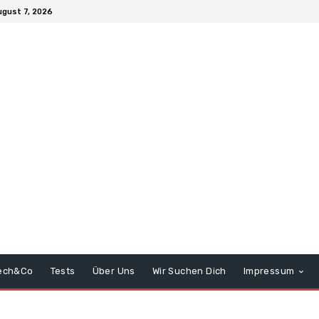
ugust 7, 2026
ech&Co
Tests
Über Uns
Wir Suchen Dich
Impressum