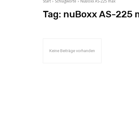
Start
Schlagworte
NuBoxx AS-225 max
Tag:
nuBoxx AS-225 
Keine Beiträge vorhanden