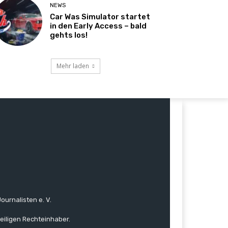
NEWS
Car Was Simulator startet
in den Early Access – bald
gehts los!
Mehr laden
ournalisten e. V.
eiligen Rechteinhaber.