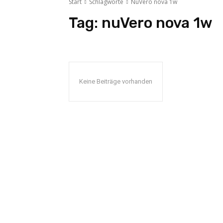
Start
Schlagworte
NuVero nova 1w
Tag:
nuVero nova 1w
Keine Beiträge vorhanden