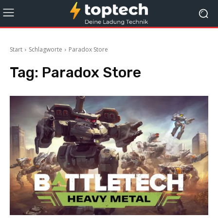
Start
Schlagworte
Paradox Store
Tag:
Paradox Store