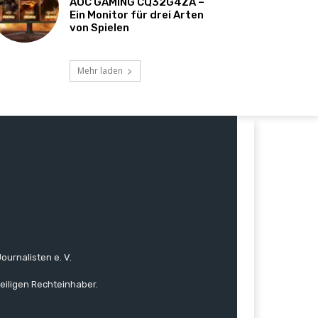
AOC GAMING CQ32G4ZA –
Ein Monitor für drei Arten
von Spielen
Mehr laden
ournalisten e. V.
eiligen Rechteinhaber.