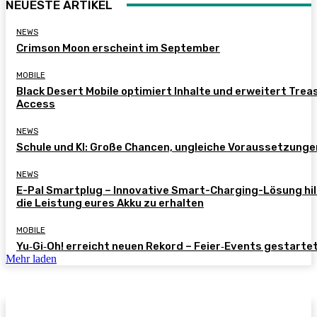
NEUESTE ARTIKEL
NEWS
Crimson Moon erscheint im September
MOBILE
Black Desert Mobile optimiert Inhalte und erweitert Trea
Access
NEWS
Schule und KI: Große Chancen, ungleiche Voraussetzunge
NEWS
E-Pal Smartplug – Innovative Smart-Charging-Lösung hil
die Leistung eures Akku zu erhalten
MOBILE
Yu‑Gi‑Oh! erreicht neuen Rekord – Feier‑Events gestarte
Mehr laden