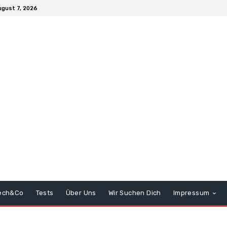
ugust 7, 2026
ech&Co
Tests
Über Uns
Wir Suchen Dich
Impressum