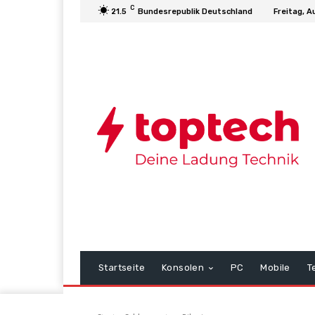
C
21.5
Bundesrepublik Deutschland
Freitag, A
Startseite
Konsolen
PC
Mobile
T