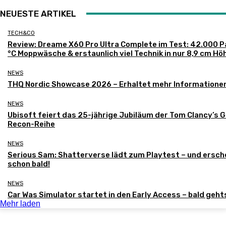
NEUESTE ARTIKEL
TECH&CO
Review: Dreame X60 Pro Ultra Complete im Test: 42.000 P
°C Moppwäsche & erstaunlich viel Technik in nur 8,9 cm Hö
NEWS
THQ Nordic Showcase 2026 – Erhaltet mehr Informatione
NEWS
Ubisoft feiert das 25-jährige Jubiläum der Tom Clancy’s 
Recon-Reihe
NEWS
Serious Sam: Shatterverse lädt zum Playtest – und ersch
schon bald!
NEWS
Car Was Simulator startet in den Early Access – bald gehts
Mehr laden