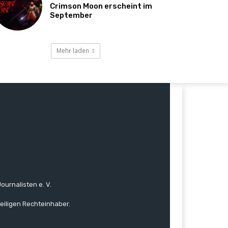
Crimson Moon erscheint im
September
Mehr laden
ournalisten e. V.
eiligen Rechteinhaber.