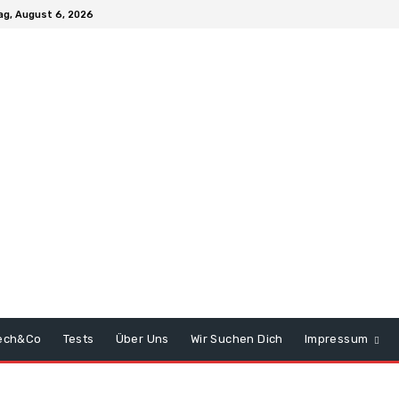
g, August 6, 2026
ech&Co
Tests
Über Uns
Wir Suchen Dich
Impressum