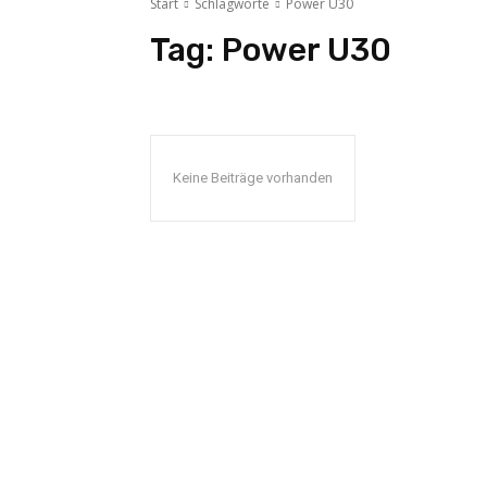
Start
Schlagworte
Power U30
Tag:
Power U30
Keine Beiträge vorhanden