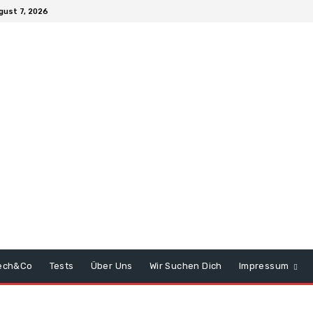
gust 7, 2026
ech&Co
Tests
Über Uns
Wir Suchen Dich
Impressum