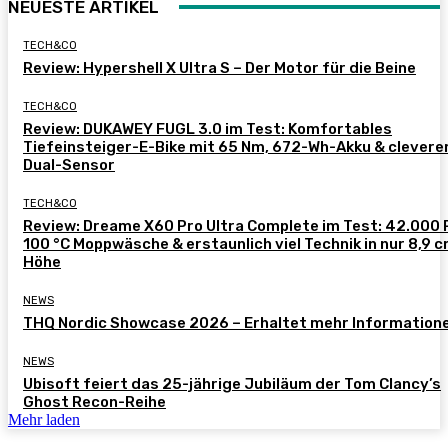
NEUESTE ARTIKEL
TECH&CO
Review: Hypershell X Ultra S – Der Motor für die Beine
TECH&CO
Review: DUKAWEY FUGL 3.0 im Test: Komfortables
Tiefeinsteiger-E-Bike mit 65 Nm, 672-Wh-Akku & clever
Dual-Sensor
TECH&CO
Review: Dreame X60 Pro Ultra Complete im Test: 42.000 
100 °C Moppwäsche & erstaunlich viel Technik in nur 8,9 
Höhe
NEWS
THQ Nordic Showcase 2026 – Erhaltet mehr Information
NEWS
Ubisoft feiert das 25-jährige Jubiläum der Tom Clancy’s
Ghost Recon-Reihe
Mehr laden