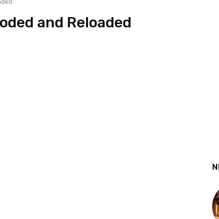
oaded
ploded and Reloaded
N