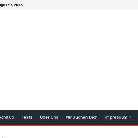
ugust 7, 2026
ech&Co
Tests
Über Uns
Wir Suchen Dich
Impressum