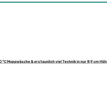
 °C Moppwäsche & erstaunlich viel Technik in nur 8,9 cm Höh