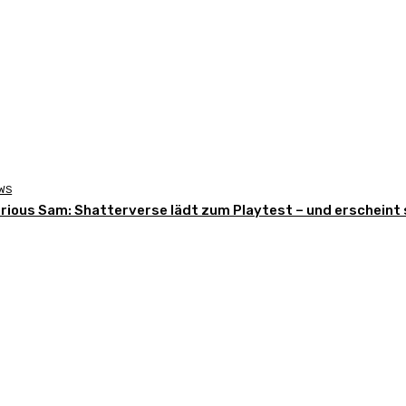
WS
rious Sam: Shatterverse lädt zum Playtest – und erscheint 