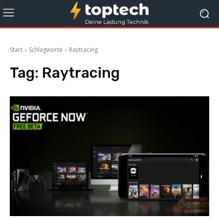
Start
Schlagworte
Raytracing
Tag:
Raytracing