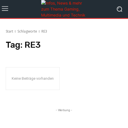
Start
Schlagworte
RE3
Tag:
RE3
Keine Beiträge vorhanden
- Werbung -