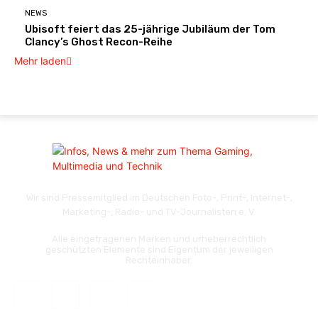
NEWS
Ubisoft feiert das 25-jährige Jubiläum der Tom
Clancy’s Ghost Recon-Reihe
Mehr laden
Wir sind Pressemitglied im Deutschen Foto-, Print-, Internet-,
Marketing-, Radio- und TV-Journalisten e. V.
Alle eingetragenen Marken und urheberrechtlich
geschützten Elemente sind Eigentum der jeweiligen
Rechteinhaber.